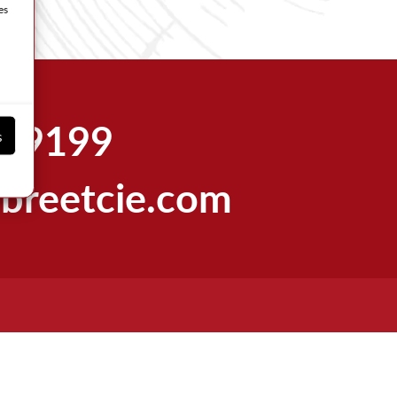
es
5.9199
s
breetcie.com