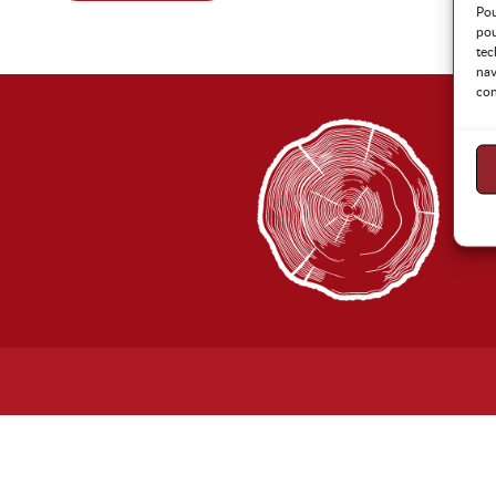
Pou
pou
tec
nav
con