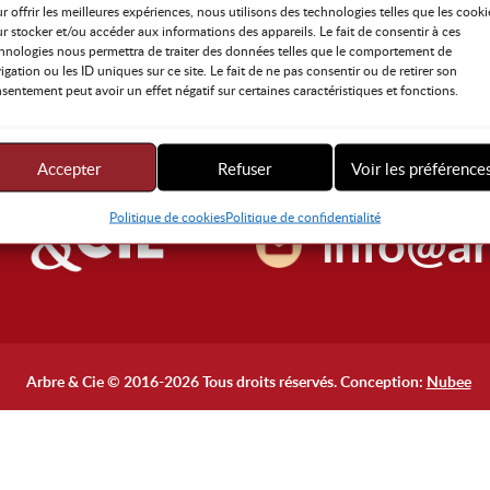
r offrir les meilleures expériences, nous utilisons des technologies telles que les cooki
r stocker et/ou accéder aux informations des appareils. Le fait de consentir à ces
hnologies nous permettra de traiter des données telles que le comportement de
igation ou les ID uniques sur ce site. Le fait de ne pas consentir ou de retirer son
sentement peut avoir un effet négatif sur certaines caractéristiques et fonctions.
581.23
Accepter
Refuser
Voir les préférence
Politique de cookies
Politique de confidentialité
info@ar
Arbre & Cie © 2016-2026 Tous droits réservés. Conception:
Nubee