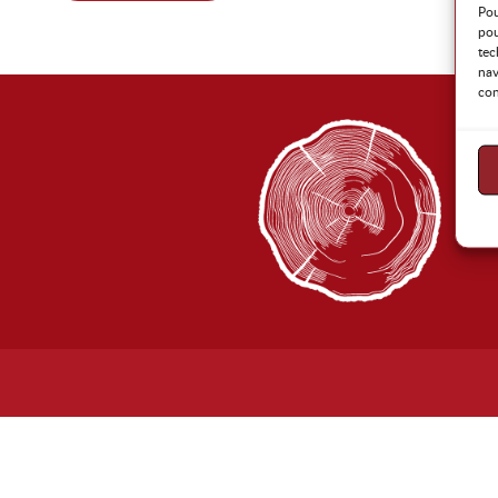
Pou
pou
tec
nav
con