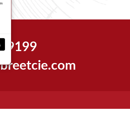
es
5.9199
s
breetcie.com