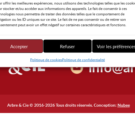
r offrir les meilleures expériences, nous utilisons des technologies telles que les cooki
r stocker et/ou accéder aux informations des appareils. Le fait de consentir à ces
hnologies nous permettra de traiter des données telles que le comportement de
igation ou les ID uniques sur ce site. Le fait de ne pas consentir ou de retirer son
sentement peut avoir un effet négatif sur certaines caractéristiques et fonctions.
581.23
Accepter
Refuser
Voir les préférence
Politique de cookies
Politique de confidentialité
info@ar
Arbre & Cie © 2016-2026 Tous droits réservés. Conception:
Nubee