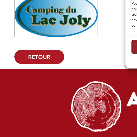
Pou
pou
tec
nav
con
RETOUR