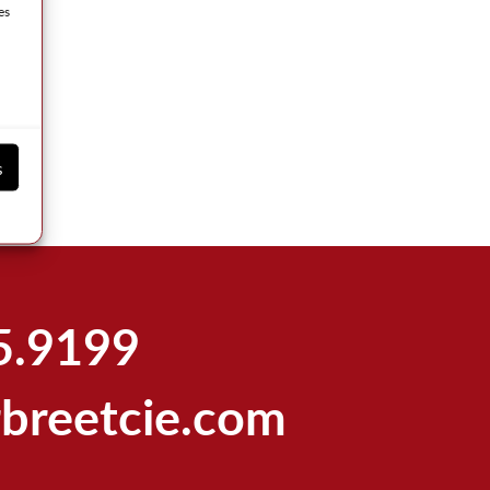
es
s
5.9199
breetcie.com